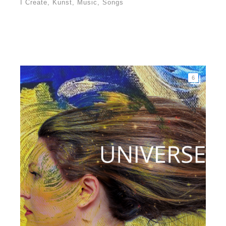
I Create
,
Kunst
,
Music
,
Songs
6