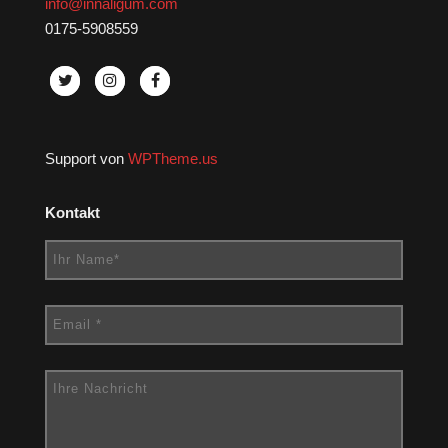
info@innaligum.com
0175-5908559
Support von
WPTheme.us
Kontakt