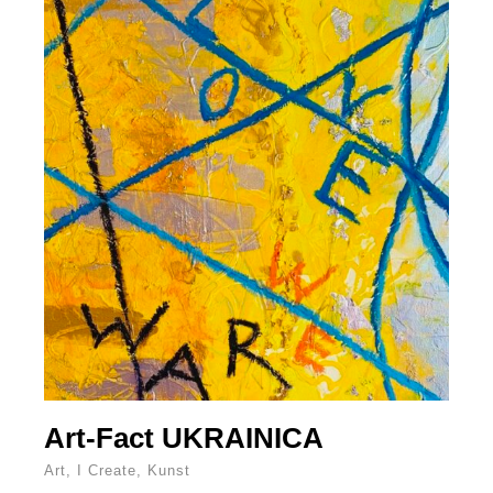
Art-Fact UKRAINICA
Art
,
I Create
,
Kunst