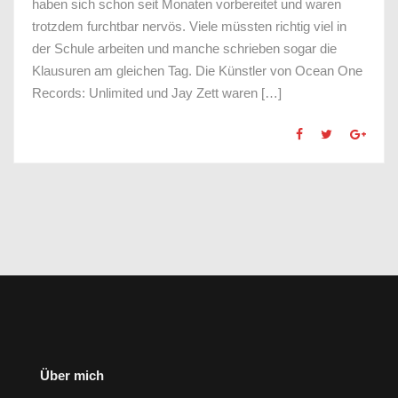
haben sich schon seit Monaten vorbereitet und waren
trotzdem furchtbar nervös. Viele müssten richtig viel in
der Schule arbeiten und manche schrieben sogar die
Klausuren am gleichen Tag. Die Künstler von Ocean One
Records: Unlimited und Jay Zett waren […]
Über mich