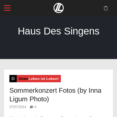
Haus Des Singens
Startseite
>
Blog
>
Haus Des Singens
Unter
Leben ist Leben!
Sommerkonzert Fotos (by Inna
Ligum Photo)
07/07/2014
0