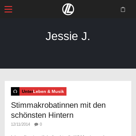
Jessie J.
Startseite
>
Blog
>
Jessie J.
Unter
Leben & Musik
Stimmakrobatinnen mit den
schönsten Hintern
12/11/2014
0