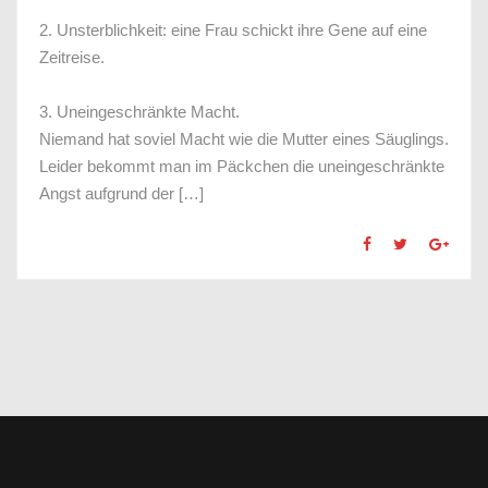
⠀
2. Unsterblichkeit: eine Frau schickt ihre Gene auf eine
Zeitreise.
⠀
3. Uneingeschränkte Macht.
Niemand hat soviel Macht wie die Mutter eines Säuglings.
Leider bekommt man im Päckchen die uneingeschränkte
Angst aufgrund der […]