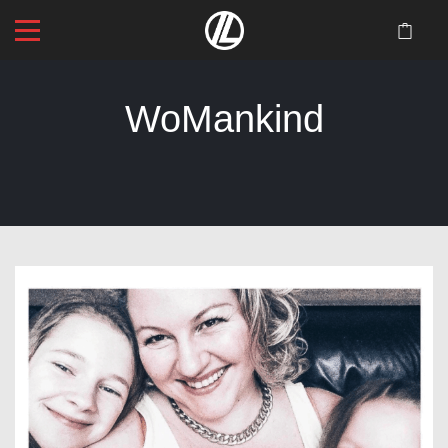
WoMankind
Startseite
>
Blog
>
WoMankind