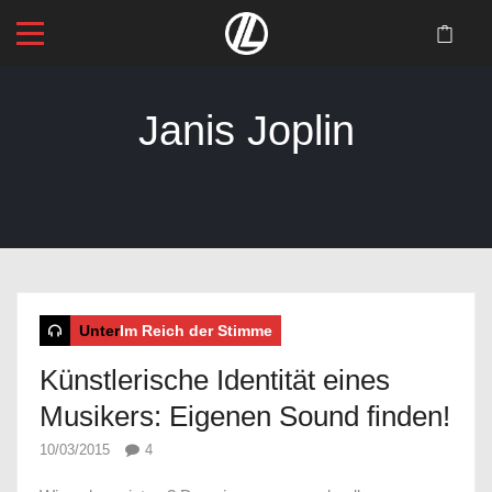
Janis Joplin
Startseite
>
Blog
>
Janis Joplin
Unter
Im Reich der Stimme
Künstlerische Identität eines
Musikers: Eigenen Sound finden!
10/03/2015
4