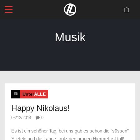
Musik
Startseite
>
Blog
>
Musik
Unter
ALLE
Happy Nikolaus!
06/12/2014
0
Es ist ein schöner Tag, bei uns gab es schon die “süssen”
Stiefeln und die Laune, trotz den grauen Himmel, ist toll!