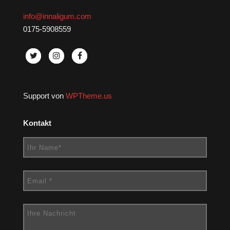
info@innaligum.com
0175-5908559
Support von
WPTheme.us
Kontakt