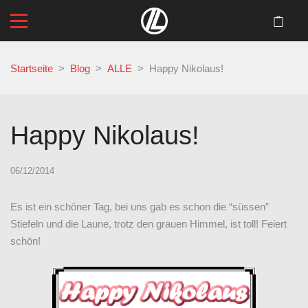
Startseite
>
Blog
>
ALLE
>
Happy Nikolaus!
Happy Nikolaus!
06/12/2014
Es ist ein schöner Tag, bei uns gab es schon die “süssen”
Stiefeln und die Laune, trotz den grauen Himmel, ist toll! Feiert
schön!