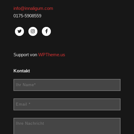
info@innaligum.com
0175-5908559
Support von
WPTheme.us
Kontakt