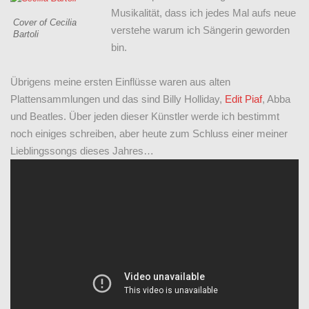
Musikalität, dass ich jedes Mal aufs neue
Cover of Cecilia
verstehe warum ich Sängerin geworden
Bartoli
bin.
Übrigens meine ersten Einflüsse waren aus alten
Plattensammlungen und das sind Billy Holliday,
Edit Piaf
, Abba
und Beatles. Über jeden dieser Künstler werde ich bestimmt
noch einiges schreiben, aber heute zum Schluss einer meiner
Lieblingssongs dieses Jahres…