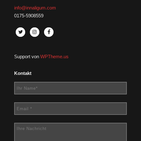
info@innaligum.com
0175-5908559
Support von
WPTheme.us
Kontakt